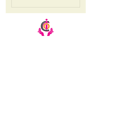
Email:
info@ciochumanitarianinitiative.org
Telephone:
+256393228921
/
0200983983
Stay Updated on CIOC Activities
& Events
Subscribe to our emails.
SUBSCRIBE